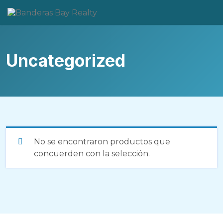
Skip
to
content
Uncategorized
No se encontraron productos que
concuerden con la selección.