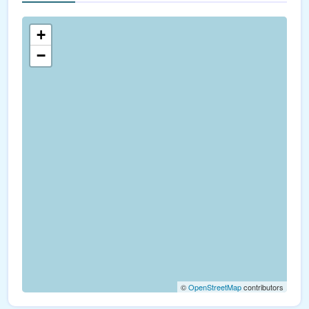
+
−
©
OpenStreetMap
contributors