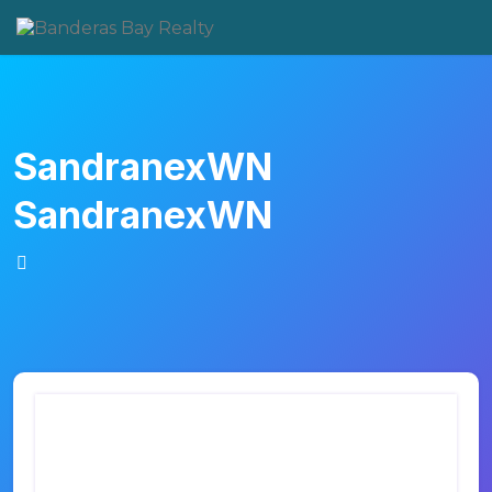
Skip
to
content
SandranexWN
SandranexWN