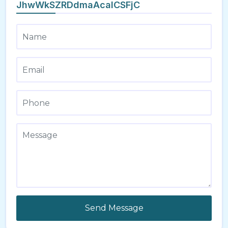
JhwWkSZRDdmaAcalCSFjC
Send Message