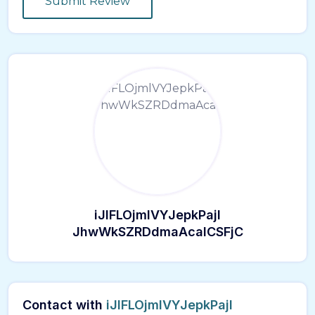
iJlFLOjmlVYJepkPajI
JhwWkSZRDdmaAcalCSFjC
Contact with
iJlFLOjmlVYJepkPajI