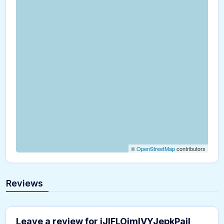
©
OpenStreetMap
contributors
Reviews
Leave a review for iJlFLOjmlVYJepkPajI