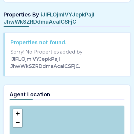
Properties By
iJlFLOjmlVYJepkPajI
JhwWkSZRDdmaAcalCSFjC
Properties not found.
Sorry! No Properties added by
iJlFLOjmlVYJepkPajI
JhwWkSZRDdmaAcalCSFjC.
Agent Location
+
−